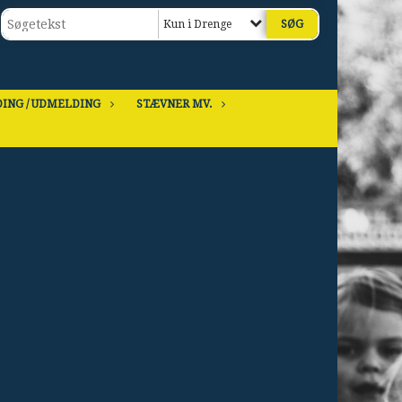
Kun i Drenge
ING / UDMELDING
STÆVNER MV.