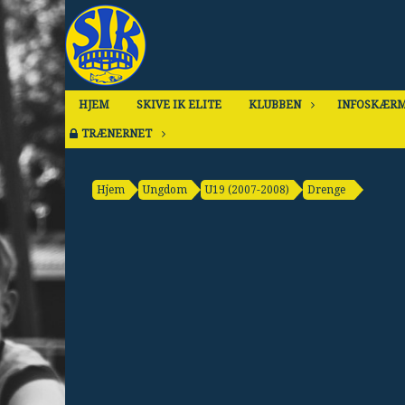
HJEM
SKIVE IK ELITE
KLUBBEN
INFOSKÆR
TRÆNERNET
Hjem
Ungdom
U19 (2007-2008)
Drenge